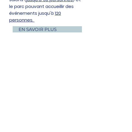
le parc pouvant accueillir des
événements jusqu'à
120
personnes.
EN SAVOIR PLUS
SHOOTING PHOTOS /
TOURNAGE
Entièrement restauré et rénové
avec goût, le Chateau de
Bouelles est le fond de décor
idéal pour vos shooting photos,
showroom ou tournages.
Venez
profiter des extérieurs et des
différentes pièces du Château
afin d'obtenir les meilleurs clichés
possibles !