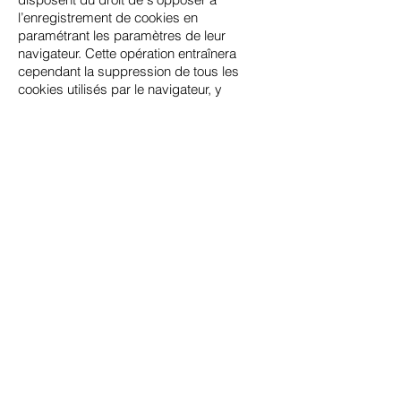
l’enregistrement de cookies en
paramétrant les paramètres de leur
navigateur. Cette opération entraînera
cependant la suppression de tous les
cookies utilisés par le navigateur, y
compris ceux employés par d’autres sites
web, ce qui peut conduire à l'altération ou
la perte de certains réglages ou
informations. Pour plus d'informations,
consultez notre
Politique en Matière de
Cookies
.
10 - Les marques
Les marques de CHATEAU DE
BOUELLES pouvant figurer sur le Site sont
la propriété exclusive de CHATEAU DE
BOUELLES. Toute reproduction totale ou
partielle de ces marques sans autorisation
expresse de CHATEAU DE BOUELLES
est donc prohibée.