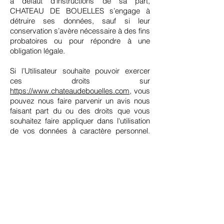
à défaut d’instructions de sa part,
CHATEAU DE BOUELLES s’engage à
détruire ses données, sauf si leur
conservation s’avère nécessaire à des fins
probatoires ou pour répondre à une
obligation légale.
Si l’Utilisateur souhaite pouvoir exercer
ces droits sur
https://www.chateaudebouelles.com
, vous
pouvez nous faire parvenir un avis nous
faisant part du ou des droits que vous
souhaitez faire appliquer dans l'utilisation
de vos données à caractère personnel.
Vous pouvez exercer ces droits
gratuitement en vous adressant à Guénant
Bérengère, en qualité de Propriétaire, par
e-mail à
contact@chateauxexperiences.com
, ou
par courrier à Château de Bouelles -
76670 BOUELLES, France, en précisant
dans l’objet de l'e-mail ou du courrier «
Droits relatifs à la protection de votre vie